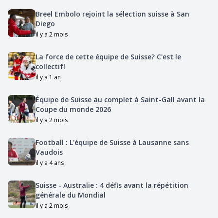
Breel Embolo rejoint la sélection suisse à San
Diego
il y a 2 mois
La force de cette équipe de Suisse? C'est le
collectif!
il y a 1 an
Équipe de Suisse au complet à Saint-Gall avant la
Coupe du monde 2026
il y a 2 mois
Football : L'équipe de Suisse à Lausanne sans
Vaudois
il y a 4 ans
Suisse - Australie : 4 défis avant la répétition
générale du Mondial
il y a 2 mois