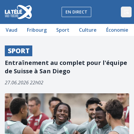
La Télé - Télévision régionale Vaud et Fribourg
EN DIRECT
Op
Vaud
Fribourg
Sport
Culture
Économie
SPORT
Entraînement au complet pour l'équipe
de Suisse à San Diego
27.06.2026 22h02