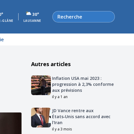
Rechercher
0°
30°
R-GLÂNE
LAUSANNE
ie
Autres articles
Inflation USA mai 2023 :
progression à 2,3% conforme
aux prévisions
il y a 1 an
JD Vance rentre aux
États‑Unis sans accord avec
l'Iran
il y a 3 mois