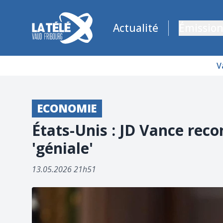
La Télé - Télévision régionale Vaud et Fribourg
Actualité
Émission
V
ECONOMIE
États-Unis : JD Vance recon
'géniale'
13.05.2026 21h51