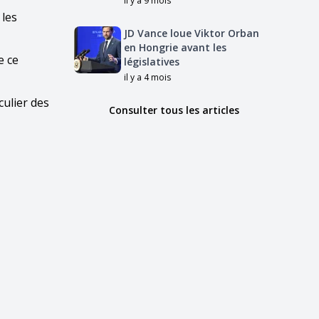
il y a 9 mois
 les
JD Vance loue Viktor Orban
en Hongrie avant les
e ce
législatives
il y a 4 mois
culier des
Consulter tous les articles