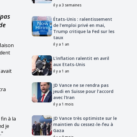
il y a 3 semaines
"pas
États-Unis : ralentissement
 de
de l’emploi privé en mai,
Trump critique la Fed sur les
taux
il y a 1 an
 Maison
ident
L'inflation ralentit en avril
aux Etats-Unis
'avait
il y a 1 an
JD Vance ne se rendra pas
tra
jeudi en Suisse pour l'accord
avec l'Iran
il y a 1 mois
fin à la
JD Vance très optimiste sur le
maintien du cessez-le-feu à
d je
Gaza
."