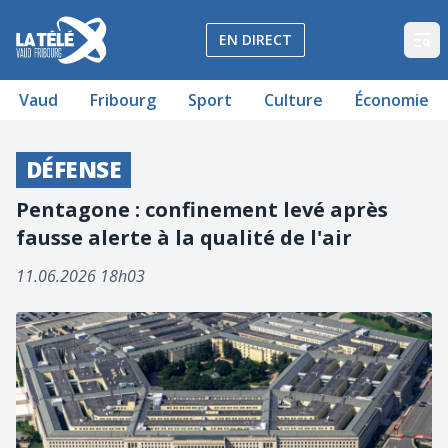
La Télé - Télévision régionale Vaud et Fribourg
EN DIRECT
Op
Vaud
Fribourg
Sport
Culture
Économie
DÉFENSE
Pentagone : confinement levé après
fausse alerte à la qualité de l'air
11.06.2026 18h03