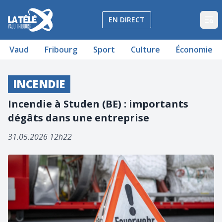
La Télé - Télévision régionale Vaud et Fribourg
EN DIRECT
Op
Vaud
Fribourg
Sport
Culture
Économie
INCENDIE
Incendie à Studen (BE) : importants
dégâts dans une entreprise
31.05.2026 12h22