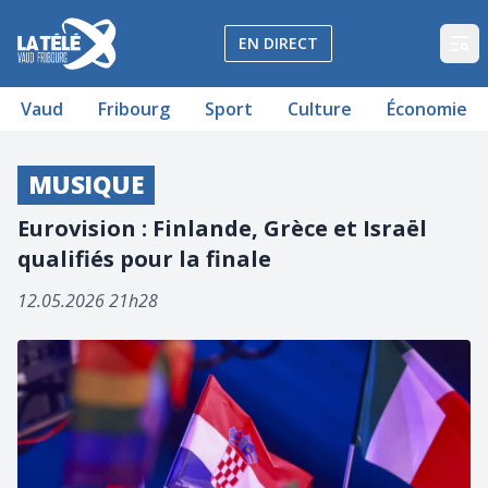
La Télé - Télévision régionale Vaud et Fribourg
EN DIRECT
Op
Vaud
Fribourg
Sport
Culture
Économie
MUSIQUE
Eurovision : Finlande, Grèce et Israël
qualifiés pour la finale
12.05.2026 21h28