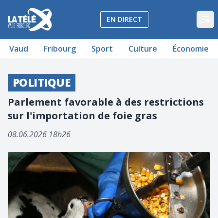
La Télé - Télévision régionale Vaud et Fribourg
EN DIRECT
Op
Vaud
Fribourg
Sport
Culture
Économie
POLITIQUE
Parlement favorable à des restrictions
sur l'importation de foie gras
08.06.2026 18h26