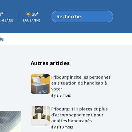
Rechercher
8°
28°
R-GLÂNE
LAUSANNE
ie
Autres articles
Fribourg incite les personnes
en situation de handicap à
voter
il y a 8 mois
Fribourg: 111 places et plus
d'accompagnement pour
adultes handicapés
il y a 10 mois