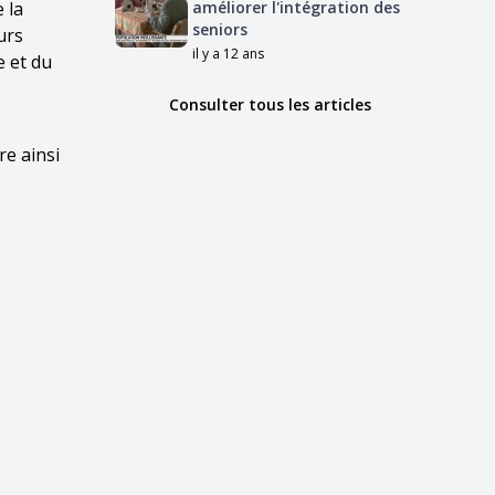
 la
améliorer l'intégration des
seniors
urs
il y a 12 ans
 et du
Consulter tous les articles
re ainsi