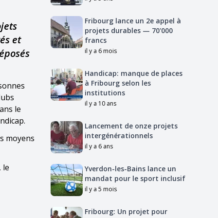
Fribourg lance un 2e appel à
jets
projets durables — 70'000
és et
francs
déposés
il y a 6 mois
Handicap: manque de places
à Fribourg selon les
rsonnes
institutions
lubs
il y a 10 ans
ans le
ndicap.
Lancement de onze projets
intergénérationnels
des moyens
il y a 6 ans
 le
Yverdon-les-Bains lance un
mandat pour le sport inclusif
il y a 5 mois
Fribourg: Un projet pour