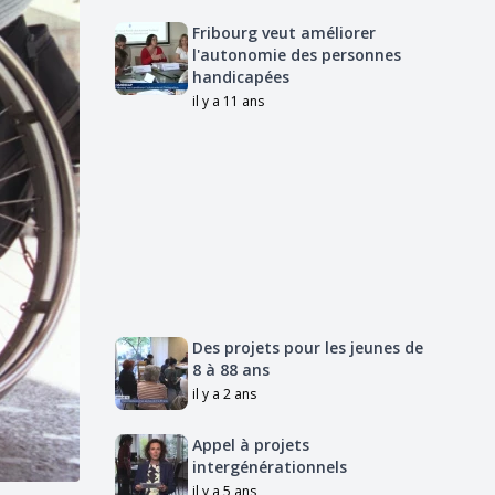
Fribourg veut améliorer
l'autonomie des personnes
handicapées
il y a 11 ans
Des projets pour les jeunes de
8 à 88 ans
il y a 2 ans
Appel à projets
intergénérationnels
il y a 5 ans