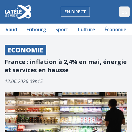
La Télé - Télévision régionale Vaud et Fribourg
EN DIRECT
Op
Vaud
Fribourg
Sport
Culture
Économie
ECONOMIE
France : inflation à 2,4% en mai, énergie
et services en hausse
12.06.2026 09h15