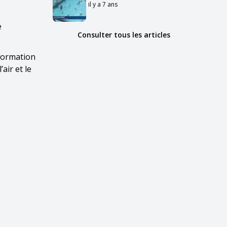
il y a 7 ans
s
e
Consulter tous les articles
 formation
air et le