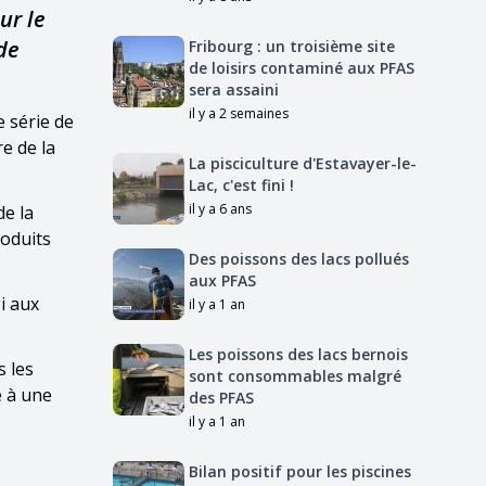
ur le
de
Fribourg : un troisième site
de loisirs contaminé aux PFAS
sera assaini
il y a 2 semaines
e série de
e de la
La pisciculture d'Estavayer-le-
Lac, c'est fini !
il y a 6 ans
de la
roduits
Des poissons des lacs pollués
aux PFAS
i aux
il y a 1 an
Les poissons des lacs bernois
s les
sont consommables malgré
é à une
des PFAS
il y a 1 an
Bilan positif pour les piscines