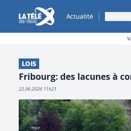
La Télé - Télévision régionale Vaud et Fribourg
Actualité
Émission
V
LOIS
Fribourg: des lacunes à co
22.06.2026 11h21