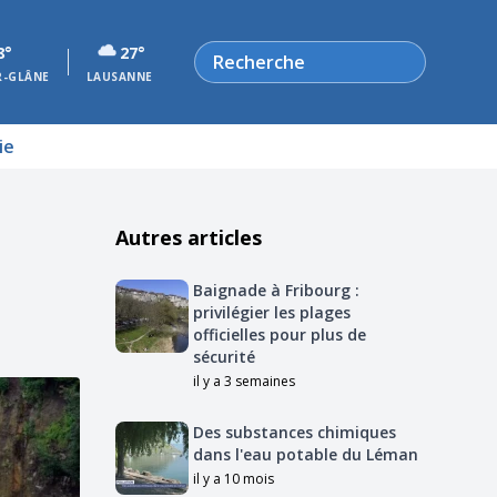
Rechercher
8°
27°
R-GLÂNE
LAUSANNE
ie
Autres articles
Baignade à Fribourg :
privilégier les plages
officielles pour plus de
sécurité
il y a 3 semaines
Des substances chimiques
dans l'eau potable du Léman
il y a 10 mois