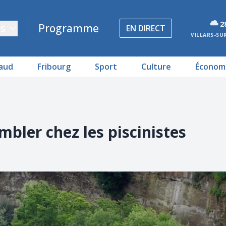
2
s
Programme
EN DIRECT
VILLARS-SU
aud
Fribourg
Sport
Culture
Économ
mbler chez les piscinistes