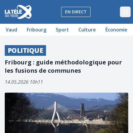
La Télé - Télévision régionale Vaud et Fribourg
EN DIRECT
Op
Vaud
Fribourg
Sport
Culture
Économie
POLITIQUE
Fribourg : guide méthodologique pour
les fusions de communes
14.05.2026 10h11