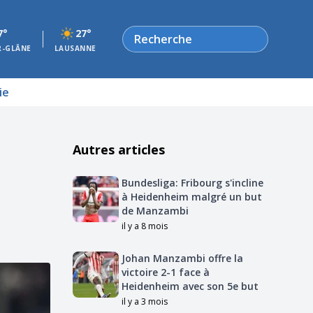
Rechercher
7°
27°
R-GLÂNE
LAUSANNE
ie
Autres articles
Bundesliga: Fribourg s'incline
à Heidenheim malgré un but
de Manzambi
il y a 8 mois
Johan Manzambi offre la
victoire 2-1 face à
Heidenheim avec son 5e but
il y a 3 mois