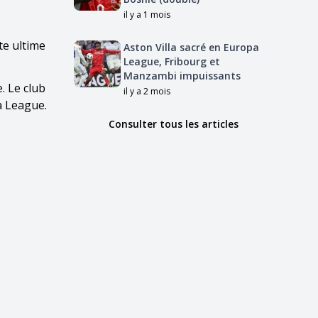
il y a 1 mois
te ultime
Aston Villa sacré en Europa
League, Fribourg et
Manzambi impuissants
. Le club
il y a 2 mois
a League.
Consulter tous les articles