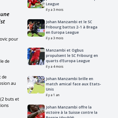
League
il y a 3 mois
 une
st
Johan Manzambi et le SC
Fribourg battus 2-1 à Braga
en Europa League
il y a 3 mois
novic pour
Manzambi et Ogbus
propulsent le SC Fribourg en
le de
quarts d'Europa League
il y a 4 mois
t de
Johan Manzambi brille en
osion au
match amical face aux Etats-
Unis
il y a 1 an
(2 buts et
tions
Johan Manzambi offre la
victoire à la Suisse contre la
Bosnie (doublé)