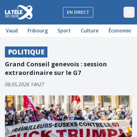
La Télé - Télévision régionale Vaud et Fribourg
EN DIRECT
Op
Vaud
Fribourg
Sport
Culture
Économie
POLITIQUE
Grand Conseil genevois : session
extraordinaire sur le G7
08.05.2026 14h27