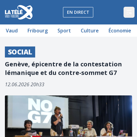
La Télé - Télévision régionale Vaud et Fribourg
EN DIRECT
Op
Vaud
Fribourg
Sport
Culture
Économie
SOCIAL
Genève, épicentre de la contestation
lémanique et du contre-sommet G7
12.06.2026 20h33