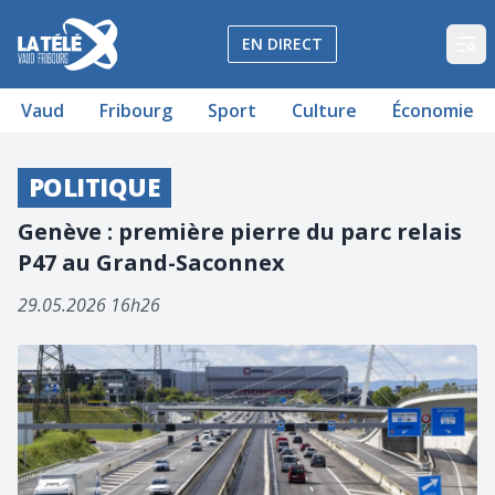
La Télé - Télévision régionale Vaud et Fribourg
EN DIRECT
Op
Vaud
Fribourg
Sport
Culture
Économie
POLITIQUE
Genève : première pierre du parc relais
P47 au Grand-Saconnex
29.05.2026 16h26