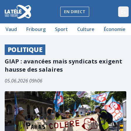
La Télé - Télévision régionale Vaud et Fribourg
EN DIRECT
Op
Vaud
Fribourg
Sport
Culture
Économie
POLITIQUE
GIAP : avancées mais syndicats exigent
hausse des salaires
05.06.2026 09h06