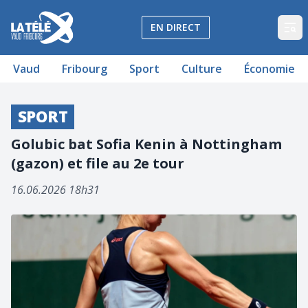
La Télé - Télévision régionale Vaud et Fribourg
EN DIRECT
Op
Vaud
Fribourg
Sport
Culture
Économie
SPORT
Golubic bat Sofia Kenin à Nottingham
(gazon) et file au 2e tour
16.06.2026 18h31