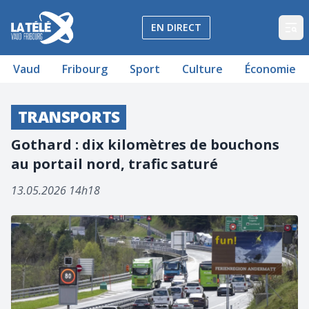
La Télé - Télévision régionale Vaud et Fribourg
EN DIRECT
Op
Vaud
Fribourg
Sport
Culture
Économie
TRANSPORTS
Gothard : dix kilomètres de bouchons
au portail nord, trafic saturé
13.05.2026 14h18