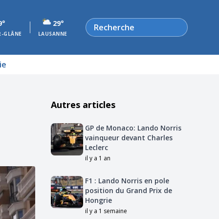
Rechercher
9°
29°
R-GLÂNE
LAUSANNE
ie
Autres articles
GP de Monaco: Lando Norris
vainqueur devant Charles
Leclerc
il y a 1 an
F1 : Lando Norris en pole
position du Grand Prix de
Hongrie
il y a 1 semaine