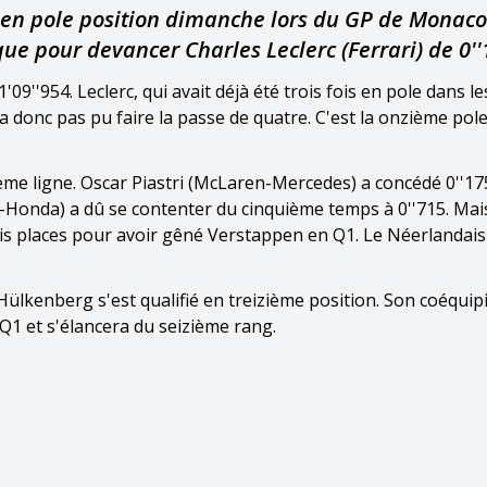
 en pole position dimanche lors du GP de Monaco
que pour devancer Charles Leclerc (Ferrari) de 0''
09''954. Leclerc, qui avait déjà été trois fois en pole dans l
'a donc pas pu faire la passe de quatre. C'est la onzième pole
ème ligne. Oscar Piastri (McLaren-Mercedes) a concédé 0''17
l-Honda) a dû se contenter du cinquième temps à 0''715. Mai
ois places pour avoir gêné Verstappen en Q1. Le Néerlandais
Hülkenberg s'est qualifié en treizième position. Son coéquip
 Q1 et s'élancera du seizième rang.