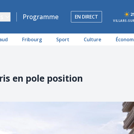
2
s
Programme
EN DIRECT
VILLARS-SU
aud
Fribourg
Sport
Culture
Économ
is en pole position