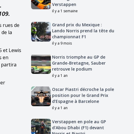
.
Verstappen
il y a 1 semaine
109.
es rues de
Grand prix du Mexique :
Lando Norris prend la tête du
 de la
championnat F1
il y a 9 mois
5 et Lewis
s en
Norris triomphe au GP de
Grande-Bretagne, Sauber
 partira
retrouve le podium
il y a 1 an
ier
Oscar Piastri décroche la pole
position pour le Grand Prix
d’Espagne à Barcelone
il y a 1 an
Verstappen en pole au GP
d'Abou Dhabi (F1) devant
Norris et Piastri