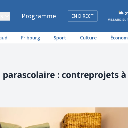
2
s
Programme
EN DIRECT
VILLARS-SU
aud
Fribourg
Sport
Culture
Économ
 parascolaire : contreprojets à