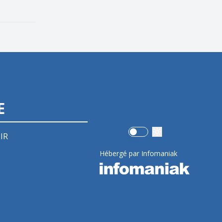
E
Use setting
IR
Hébergé par Infomaniak