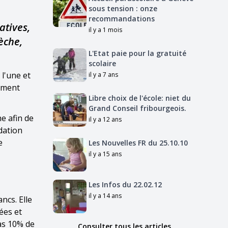
sous tension : onze
recommandations
atives,
il y a 1 mois
èche,
L'Etat paie pour la gratuité
scolaire
 l'une et
il y a 7 ans
uement
Libre choix de l'école: niet du
Grand Conseil fribourgeois.
he afin de
il y a 12 ans
dation
e
Les Nouvelles FR du 25.10.10
il y a 15 ans
Les Infos du 22.02.12
il y a 14 ans
ncs. Elle
ées et
pas 10% de
Consulter tous les articles