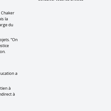
a Chaker
is la
harge du
ojets. "On
ustice
on.
ducation a
tien à
ndirect à