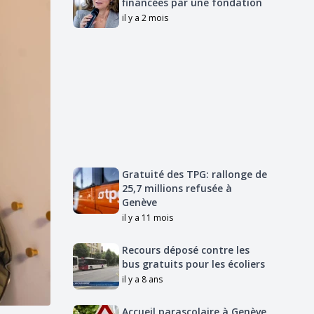
financées par une fondation
il y a 2 mois
Gratuité des TPG: rallonge de
25,7 millions refusée à
Genève
il y a 11 mois
Recours déposé contre les
bus gratuits pour les écoliers
il y a 8 ans
Accueil parascolaire à Genève