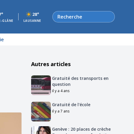
Rechercher
7°
28°
R-GLÂNE
LAUSANNE
ie
Autres articles
Gratuité des transports en
question
il y a 4 ans
Gratuité de l'école
il y a 7 ans
Genève : 20 places de crèche