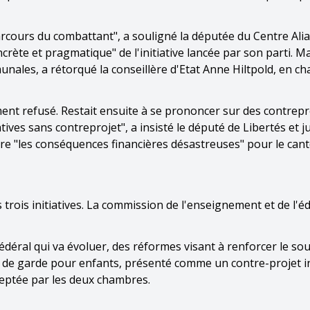
rcours du combattant", a souligné la députée du Centre Ali
rète et pragmatique" de l'initiative lancée par son parti. Ma
nales, a rétorqué la conseillère d'Etat Anne Hiltpold, en c
ment refusé. Restait ensuite à se prononcer sur des contrepr
atives sans contreprojet", a insisté le député de Libertés et j
tre "les conséquences financières désastreuses" pour le cant
 trois initiatives. La commission de l'enseignement et de l'é
édéral qui va évoluer, des réformes visant à renforcer le sou
ion de garde pour enfants, présenté comme un contre-projet i
cceptée par les deux chambres.