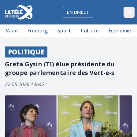
La Télé - Télévision régionale Vaud et Fribourg
EN DIRECT
Op
Vaud
Fribourg
Sport
Culture
Économie
POLITIQUE
Greta Gysin (TI) élue présidente du
groupe parlementaire des Vert-e-s
22.05.2026 14h42