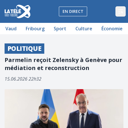
La Télé - Télévision régionale Vaud et Fribourg
EN DIRECT
Op
Vaud
Fribourg
Sport
Culture
Économie
POLITIQUE
Parmelin reçoit Zelensky à Genève pour
médiation et reconstruction
15.06.2026 22h32