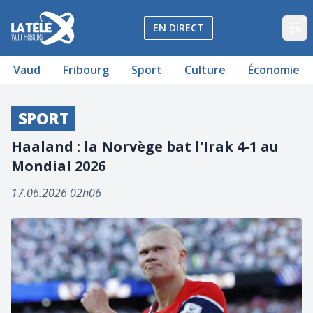
La Télé - Télévision régionale Vaud et Fribourg
EN DIRECT
Op
Vaud
Fribourg
Sport
Culture
Économie
SPORT
Haaland : la Norvège bat l'Irak 4-1 au
Mondial 2026
17.06.2026 02h06