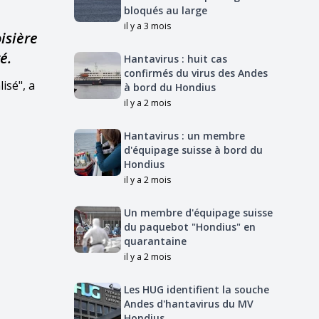
bloqués au large
il y a 3 mois
isière
é.
Hantavirus : huit cas
confirmés du virus des Andes
isé", a
à bord du Hondius
il y a 2 mois
Hantavirus : un membre
d'équipage suisse à bord du
Hondius
il y a 2 mois
Un membre d'équipage suisse
du paquebot "Hondius" en
quarantaine
il y a 2 mois
Les HUG identifient la souche
Andes d'hantavirus du MV
Hondius