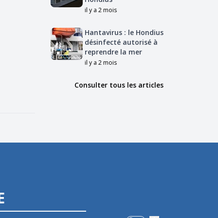
il y a 2 mois
Hantavirus : le Hondius
désinfecté autorisé à
reprendre la mer
il y a 2 mois
Consulter tous les articles
E