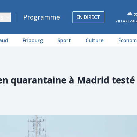
2
s
Programme
EN DIRECT
VILLARS-SU
aud
Fribourg
Sport
Culture
Économ
en quarantaine à Madrid testé