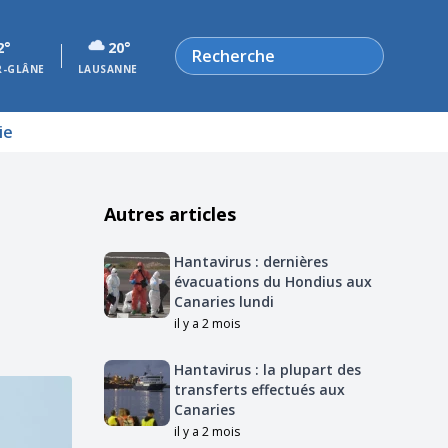
Rechercher
2°
20°
R-GLÂNE
LAUSANNE
ie
Autres articles
Hantavirus : dernières
évacuations du Hondius aux
Canaries lundi
il y a 2 mois
Hantavirus : la plupart des
transferts effectués aux
Canaries
il y a 2 mois