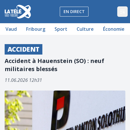
La Télé - Télévision régionale Vaud et Fribourg
EN DIRECT
Op
Vaud
Fribourg
Sport
Culture
Économie
ACCIDENT
Accident à Hauenstein (SO) : neuf
militaires blessés
11.06.2026 12h31