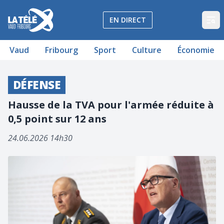
La Télé - Télévision régionale Vaud et Fribourg
EN DIRECT
Op
Vaud
Fribourg
Sport
Culture
Économie
DÉFENSE
Hausse de la TVA pour l'armée réduite à
0,5 point sur 12 ans
24.06.2026 14h30