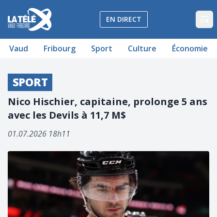
La Télé - Télévision régionale Vaud et Fribourg
EN DIRECT
Op
Vaud
Fribourg
Sport
Culture
Économie
SPORT
Nico Hischier, capitaine, prolonge 5 ans
avec les Devils à 11,7 M$
01.07.2026 18h11