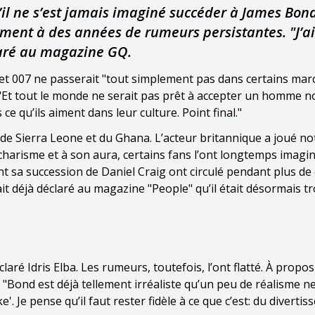
u’il ne s’est jamais imaginé succéder à James Bon
ement à des années de rumeurs persistantes. "J’ai
claré au magazine GQ.
cret 007 ne passerait "tout simplement pas dans certains mar
 "Et tout le monde ne serait pas prêt à accepter un homme no
ce qu’ils aiment dans leur culture. Point final."
t de Sierra Leone et du Ghana. L’acteur britannique a joué 
n charisme et à son aura, certains fans l’ont longtemps imag
 sa succession de Daniel Craig ont circulé pendant plus de 
ait déjà déclaré au magazine "People" qu’il était désormais t
laré Idris Elba. Les rumeurs, toutefois, l’ont flatté. À propos
 "Bond est déjà tellement irréaliste qu’un peu de réalisme ne
'. Je pense qu’il faut rester fidèle à ce que c’est: du divertis