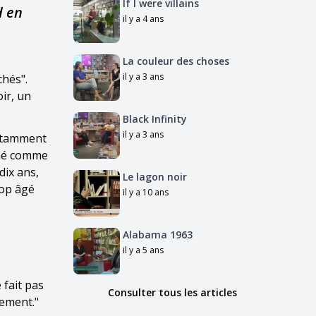
If I were villains
d en
il y a 4 ans
La couleur des choses
il y a 3 ans
chés".
ir, un
Black Infinity
il y a 3 ans
notamment
iné comme
dix ans,
Le lagon noir
rop âgé
il y a 10 ans
Alabama 1963
il y a 5 ans
 fait pas
Consulter tous les articles
sement."