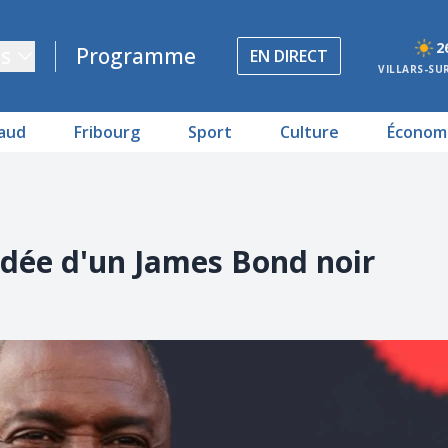
2
s
Programme
EN DIRECT
VILLARS-SU
aud
Fribourg
Sport
Culture
Économ
l'idée d'un James Bond noir