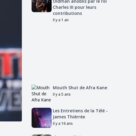
Oldman anoblis par le roi
Charles III pour leurs
contributions
il y a 1 an
Mouth Shut de Afra Kane
il y a 5 ans
Les Entretiens de la Télé -
James Thiérrée
il y a 16 ans