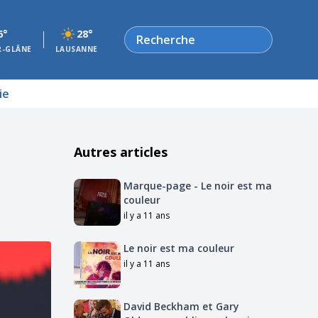
Rechercher
6°
28°
R-GLÂNE
LAUSANNE
ie
Autres articles
Marque-page - Le noir est ma
couleur
il y a 11 ans
Le noir est ma couleur
il y a 11 ans
David Beckham et Gary