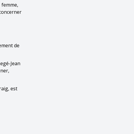
ne femme,
 concerner
rement de
Regé-Jean
ner,
aig, est