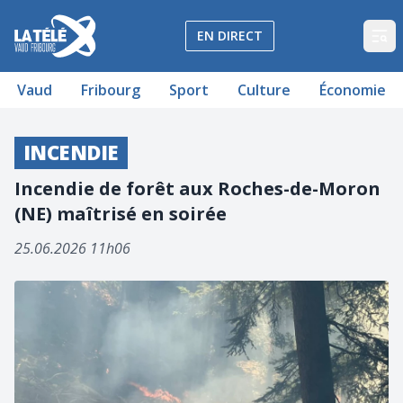
La Télé - Télévision régionale Vaud et Fribourg
EN DIRECT
Op
Vaud
Fribourg
Sport
Culture
Économie
INCENDIE
Incendie de forêt aux Roches-de-Moron
(NE) maîtrisé en soirée
25.06.2026 11h06