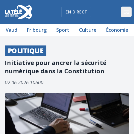
La Télé - Télévision régionale Vaud et Fribourg
EN DIRECT
Op
Vaud
Fribourg
Sport
Culture
Économie
POLITIQUE
Initiative pour ancrer la sécurité
numérique dans la Constitution
02.06.2026 10h00