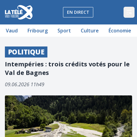
La Télé - Télévision régionale Vaud et Fribourg
EN DIRECT
Op
Vaud
Fribourg
Sport
Culture
Économie
POLITIQUE
Intempéries : trois crédits votés pour le
Val de Bagnes
09.06.2026 11h49