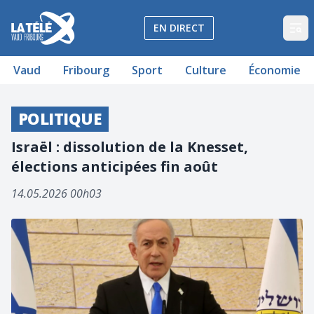
La Télé - Télévision régionale Vaud et Fribourg
EN DIRECT
Op
Vaud
Fribourg
Sport
Culture
Économie
POLITIQUE
Israël : dissolution de la Knesset,
élections anticipées fin août
14.05.2026 00h03