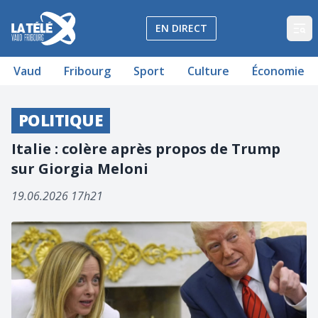
La Télé - Télévision régionale Vaud et Fribourg
EN DIRECT
Op
Vaud
Fribourg
Sport
Culture
Économie
POLITIQUE
Italie : colère après propos de Trump
sur Giorgia Meloni
19.06.2026 17h21