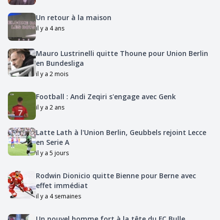
Un retour à la maison
il y a 4 ans
Mauro Lustrinelli quitte Thoune pour Union Berlin
en Bundesliga
il y a 2 mois
Football : Andi Zeqiri s'engage avec Genk
il y a 2 ans
Latte Lath à l'Union Berlin, Geubbels rejoint Lecce
en Serie A
il y a 5 jours
Rodwin Dionicio quitte Bienne pour Berne avec
effet immédiat
il y a 4 semaines
Un nouvel homme fort à la tête du FC Bulle