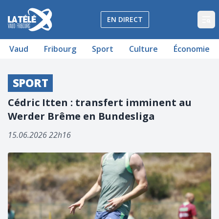
La Télé - Télévision régionale Vaud et Fribourg
EN DIRECT
Op
Vaud
Fribourg
Sport
Culture
Économie
SPORT
Cédric Itten : transfert imminent au
Werder Brême en Bundesliga
15.06.2026 22h16