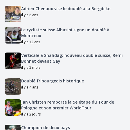
Adrien Chenaux vise le doublé à la Bergibike
il y a 8 ans
Le cycliste suisse Albasini signe un doublé à
Montreux
il y a 12 ans
Verticale à Shahdag: nouveau doublé suisse, Rémi
Bonnet devant Gay
il y a 5 mois
Doublé fribourgeois historique
il y a 4 ans
Jan Christen remporte la 5e étape du Tour de
Pologne et son premier WorldTour
il y a 2 jours
Champion de deux pays