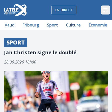
La Télé - Télévision régionale Vaud et Fribourg
EN DIRECT
Op
Vaud
Fribourg
Sport
Culture
Économie
SPORT
Jan Christen signe le doublé
28.06.2026 18h00