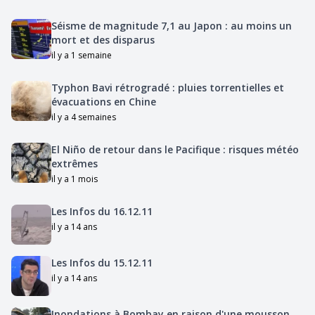
Séisme de magnitude 7,1 au Japon : au moins un
mort et des disparus
il y a 1 semaine
Typhon Bavi rétrogradé : pluies torrentielles et
évacuations en Chine
il y a 4 semaines
El Niño de retour dans le Pacifique : risques météo
extrêmes
il y a 1 mois
Les Infos du 16.12.11
il y a 14 ans
Les Infos du 15.12.11
il y a 14 ans
Inondations à Bombay en raison d'une mousson