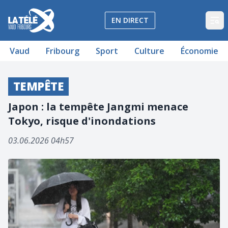
La Télé - Télévision régionale Vaud et Fribourg
EN DIRECT
Op
Vaud
Fribourg
Sport
Culture
Économie
TEMPÊTE
Japon : la tempête Jangmi menace
Tokyo, risque d'inondations
03.06.2026 04h57