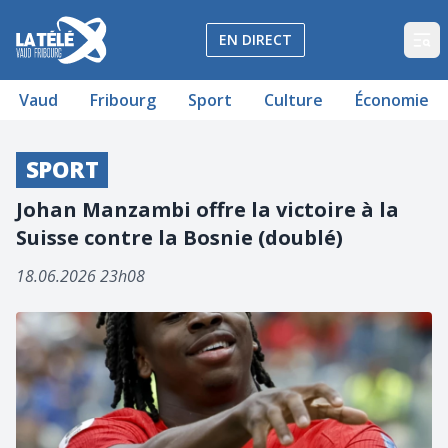
La Télé - Télévision régionale Vaud et Fribourg
EN DIRECT
Op
Vaud
Fribourg
Sport
Culture
Économie
SPORT
Johan Manzambi offre la victoire à la
Suisse contre la Bosnie (doublé)
18.06.2026 23h08