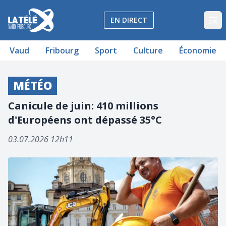
La Télé - Télévision régionale Vaud et Fribourg
EN DIRECT
Op
Vaud
Fribourg
Sport
Culture
Économie
MÉTÉO
Canicule de juin: 410 millions
d'Européens ont dépassé 35°C
03.07.2026 12h11