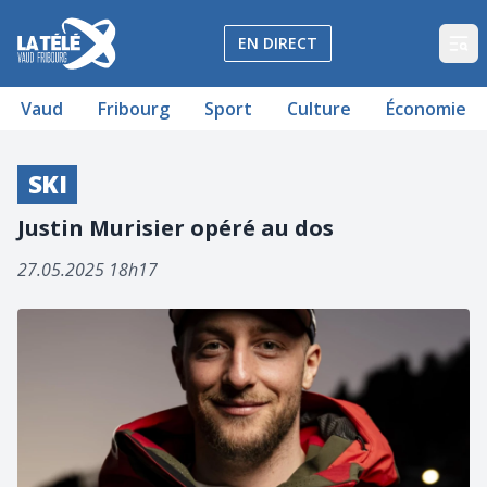
La Télé - Télévision régionale Vaud et Fribourg
EN DIRECT
Op
Vaud
Fribourg
Sport
Culture
Économie
SKI
Justin Murisier opéré au dos
27.05.2025 18h17