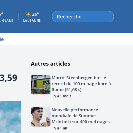
Rechercher
5°
26°
R-GLÂNE
LAUSANNE
ie
Autres articles
3,59
Marrit Steenbergen bat le
record du 100 m nage libre à
Rome (51,68 s)
il y a 1 mois
Nouvelle performance
mondiale de Summer
McIntosh sur 400 m 4 nages
il y a 1 an