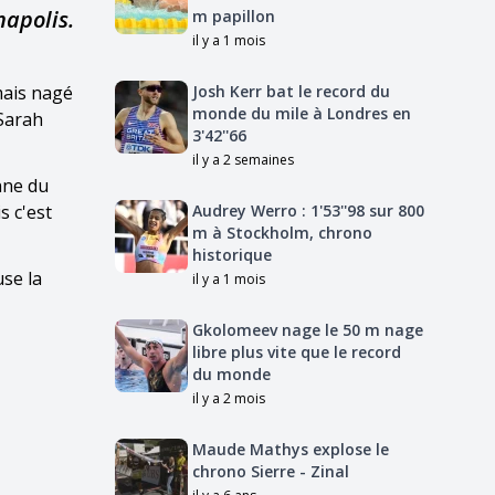
napolis.
m papillon
il y a 1 mois
mais nagé
Josh Kerr bat le record du
monde du mile à Londres en
 Sarah
3'42''66
il y a 2 semaines
onne du
s c'est
Audrey Werro : 1'53''98 sur 800
m à Stockholm, chrono
historique
use la
il y a 1 mois
Gkolomeev nage le 50 m nage
libre plus vite que le record
du monde
il y a 2 mois
Maude Mathys explose le
chrono Sierre - Zinal