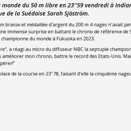
 monde du 50 m libre en 23''59 vendredi à India
ue de la Suédoise Sarah Sjöström.
m brasse et médaillée d'argent du 200 m 4 nages n'avait ja
éé une immense surprise en battant le chrono de référence de
re de championne du monde à Fukuoka en 2023.
i dire", a réagi au micro du diffuseur NBC la septuple champi
is améliorer mon chrono, battre le record des Etats-Unis. Mai
pérer!"
ace de la course en 23''78, faisant d'elle la cinquième nage