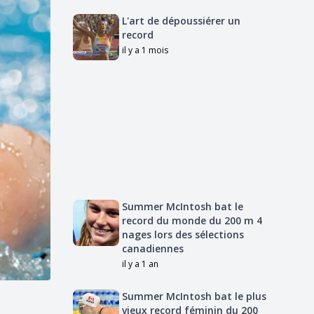
L'art de dépoussiérer un
record
il y a 1 mois
Summer McIntosh bat le
record du monde du 200 m 4
nages lors des sélections
canadiennes
il y a 1 an
Summer McIntosh bat le plus
vieux record féminin du 200