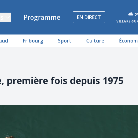
2
s
Programme
EN DIRECT
VILLARS-SU
aud
Fribourg
Sport
Culture
Économ
e, première fois depuis 1975