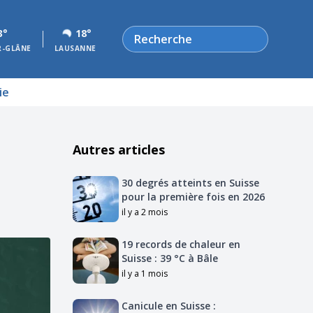
Rechercher
3°
18°
R-GLÂNE
LAUSANNE
ie
Autres articles
30 degrés atteints en Suisse
pour la première fois en 2026
il y a 2 mois
19 records de chaleur en
Suisse : 39 °C à Bâle
il y a 1 mois
Canicule en Suisse :