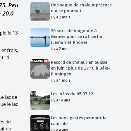
75. Peu
Une vague de chaleur précoce
qui se poursuit
e 20,0
il y a 2 mois
30 sites de baignade à
ple le 13
Genève pour se rafraîchir
(Léman et Rhône)
il y a 2 mois
et frais,
1 (14
Record de chaleur en Suisse
en juin : plus de 37 °C à Bâle-
Binningen
il y a 1 mois
Les Infos du 05.07.12
Le lac de
il y a 14 ans
ue le lac
Les bons gestes pendant la
rès de
canicule
ait de
il y a 4 ans