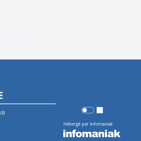
E
Use setting
IR
Hébergé par Infomaniak