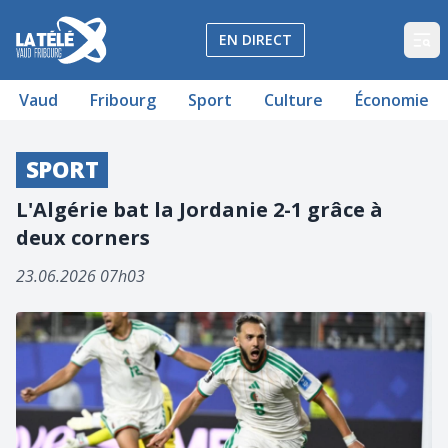
La Télé - Télévision régionale Vaud et Fribourg
EN DIRECT
Op
Vaud
Fribourg
Sport
Culture
Économie
SPORT
L'Algérie bat la Jordanie 2-1 grâce à
deux corners
23.06.2026 07h03