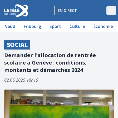
La Télé - Télévision régionale Vaud et Fribourg
EN DIRECT
Op
Vaud
Fribourg
Sport
Culture
Économie
SOCIAL
Demander l'allocation de rentrée
scolaire à Genève : conditions,
montants et démarches 2024
02.06.2025 16h15