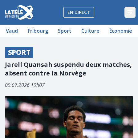
La Télé - Télévision régionale Vaud et Fribourg
EN DIRECT
Op
Vaud
Fribourg
Sport
Culture
Économie
SPORT
Jarell Quansah suspendu deux matches,
absent contre la Norvège
09.07.2026 19h07