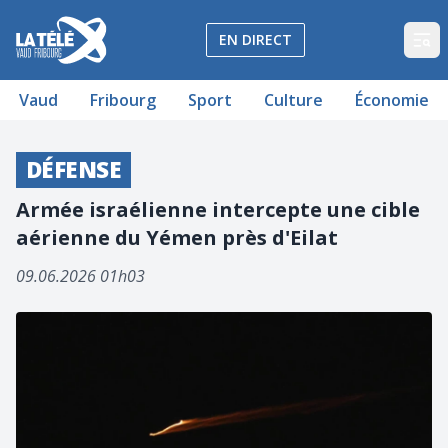
La Télé - Télévision régionale Vaud et Fribourg
EN DIRECT
Op
Vaud
Fribourg
Sport
Culture
Économie
DÉFENSE
Armée israélienne intercepte une cible
aérienne du Yémen près d'Eilat
09.06.2026 01h03