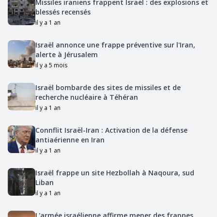
Missiles iraniens frappent Israël : des explosions et
blessés recensés
il y a 1 an
Israël annonce une frappe préventive sur l'Iran,
alerte à Jérusalem
il y a 5 mois
Israël bombarde des sites de missiles et de
recherche nucléaire à Téhéran
il y a 1 an
Connflit Israël-Iran : Activation de la défense
antiaérienne en Iran
il y a 1 an
Israël frappe un site Hezbollah à Naqoura, sud
Liban
il y a 1 an
L'armée israélienne affirme mener des frappes