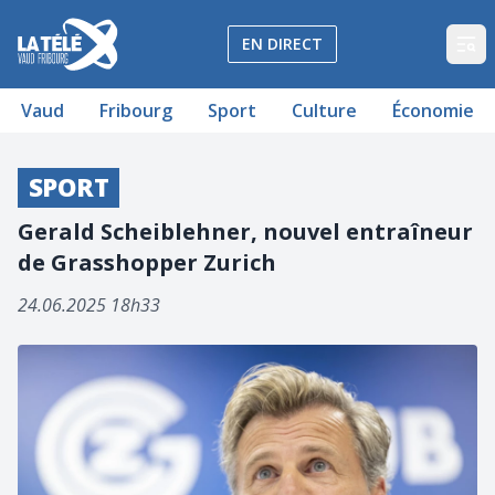
La Télé - Télévision régionale Vaud et Fribourg
EN DIRECT
Op
Vaud
Fribourg
Sport
Culture
Économie
SPORT
Gerald Scheiblehner, nouvel entraîneur
de Grasshopper Zurich
24.06.2025 18h33