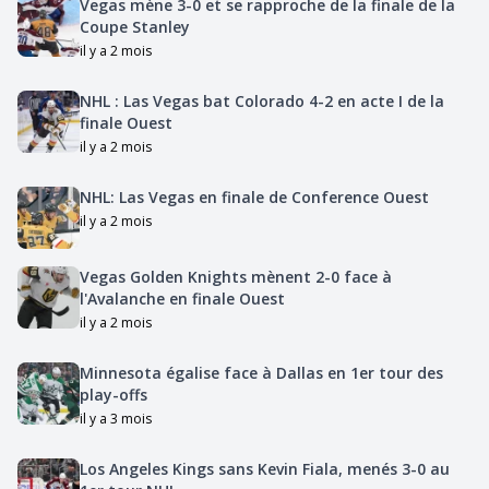
Vegas mène 3-0 et se rapproche de la finale de la
Coupe Stanley
il y a 2 mois
NHL : Las Vegas bat Colorado 4-2 en acte I de la
finale Ouest
il y a 2 mois
NHL: Las Vegas en finale de Conference Ouest
il y a 2 mois
Vegas Golden Knights mènent 2-0 face à
l'Avalanche en finale Ouest
il y a 2 mois
Minnesota égalise face à Dallas en 1er tour des
play-offs
il y a 3 mois
Los Angeles Kings sans Kevin Fiala, menés 3-0 au