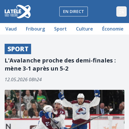
La Télé - Télévision régionale Vaud et Fribourg
EN DIRECT
Op
Vaud
Fribourg
Sport
Culture
Économie
SPORT
L'Avalanche proche des demi-finales :
mène 3-1 après un 5-2
12.05.2026 08h24