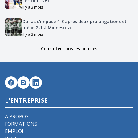
1er tour NHL
il y a 3 mois
Dallas s'impose 4-3 après deux prolongations et
mène 2-1 à Minnesota
il y a 3 mois
Consulter tous les articles
L'ENTREPRISE
À PROPOS
FORMATIONS
EMPLOI