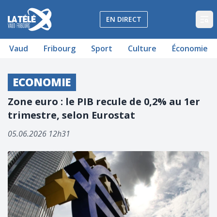
La Télé - Télévision régionale Vaud et Fribourg
EN DIRECT
Op
Vaud
Fribourg
Sport
Culture
Économie
ECONOMIE
Zone euro : le PIB recule de 0,2% au 1er
trimestre, selon Eurostat
05.06.2026 12h31