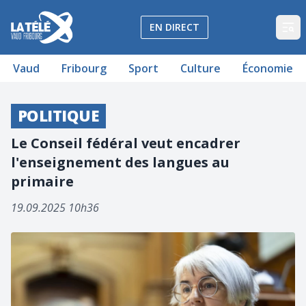
La Télé - Télévision régionale Vaud et Fribourg
EN DIRECT
Op
Vaud
Fribourg
Sport
Culture
Économie
POLITIQUE
Le Conseil fédéral veut encadrer
l'enseignement des langues au
primaire
19.09.2025 10h36