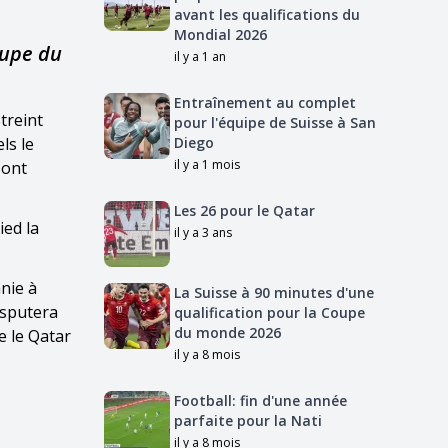
avant les qualifications du
Mondial 2026
oupe du
il y a 1 an
Entraînement au complet
treint
pour l'équipe de Suisse à San
ls le
Diego
il y a 1 mois
sont
Les 26 pour le Qatar
ied la
il y a 3 ans
nie à
La Suisse à 90 minutes d'une
isputera
qualification pour la Coupe
du monde 2026
e le Qatar
il y a 8 mois
Football: fin d'une année
parfaite pour la Nati
il y a 8 mois