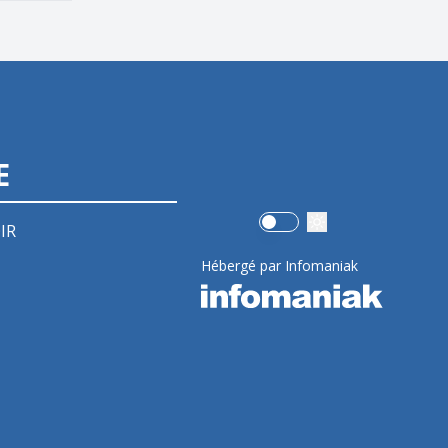
E
Use setting
IR
Hébergé par Infomaniak