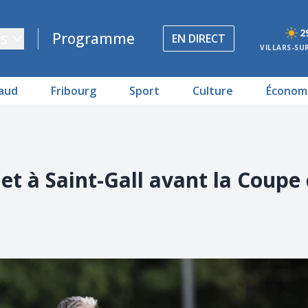
2
s
Programme
EN DIRECT
VILLARS-SU
aud
Fribourg
Sport
Culture
Économ
et à Saint-Gall avant la Coupe