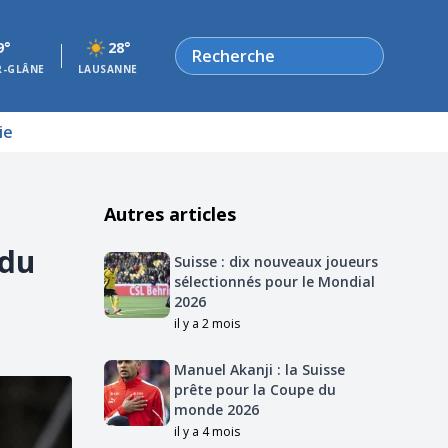
Rechercher
9°
28°
R-GLÂNE
LAUSANNE
ie
Autres articles
 du
Suisse : dix nouveaux joueurs
sélectionnés pour le Mondial
2026
il y a 2 mois
Manuel Akanji : la Suisse
prête pour la Coupe du
monde 2026
il y a 4 mois