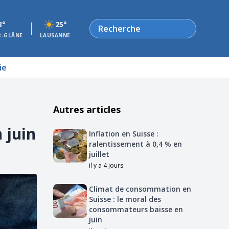
Rechercher
3°
25°
R-GLÂNE
LAUSANNE
ie
Autres articles
 juin
Inflation en Suisse :
ralentissement à 0,4 % en
juillet
il y a 4 jours
Climat de consommation en
Suisse : le moral des
consommateurs baisse en
juin