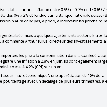
stes table sur une inflation entre 0,5% et 0,7% et de 0,6% à
chette des 0% à 2% défendue par la Banque nationale suisse (
'émission n'aura donc pas, à priori, à intervenir les prochains 
n généralisée, mais à quelques ajustements sectoriels très lo
, a commenté Arthur Jurus, directeur des investissements à 
ite importée, les prix à la consommation dans la Confédératio
gistré une inflation à 2,8% en juin. Ils sont également lar
miné en mai à 4,2% (CPI) sur un an.
mortisseur macroéconomique", une appréciation de 10% de la
 de pourcentage avec un décalage de plusieurs trimestres, a 