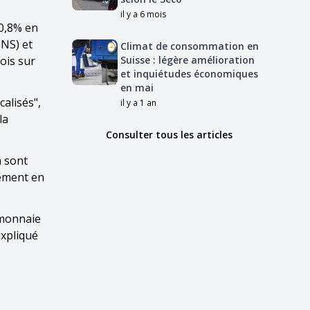
il y a 6 mois
 0,8% en
BNS) et
Climat de consommation en
mois sur
Suisse : légère amélioration
et inquiétudes économiques
en mai
calisés",
il y a 1 an
la
Consulter tous les articles
n sont
gement en
 monnaie
expliqué