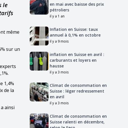
 le
en mai avec baisse des prix
pétroliers
tarifs
il y a 1 an
Inflation en Suisse: taux
 ont même
annuel à 0,1% en octobre
il y a 9 mois
,6% sur un
inflation en Suisse en avril :
carburants et loyers en
 experts
hausse
il y a 3 mois
0,1%.
de 1,4%
Climat de consommation en
x de la
Suisse : léger redressement
en avril
il y a 3 mois
 a ainsi
Climat de consommation en
Suisse ralenti en décembre,
selon le Seco