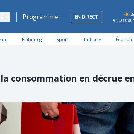
2
s
Programme
EN DIRECT
VILLARS-SU
aud
Fribourg
Sport
Culture
Économ
 à la consommation en décrue en