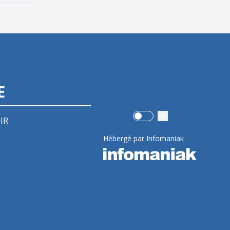
E
Use setting
IR
Hébergé par Infomaniak